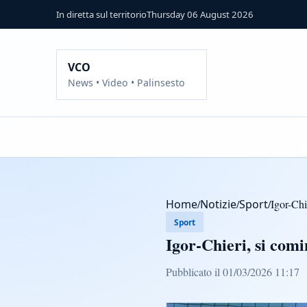
In diretta sul territorio
Thursday 06 August 2026
VCO
News • Video • Palinsesto
Home
/
Notizie
/
Sport
/
Igor-Chi
Sport
Igor-Chieri, si comi
Pubblicato il 01/03/2026 11:17