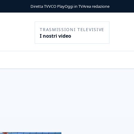
Diretta TV
VCO Play
Oggi in TV
Area redazione
TRASMISSIONI TELEVISIVE
I nostri video