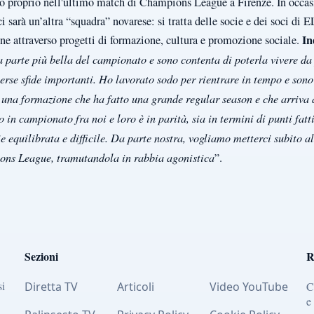
to proprio nell'ultimo match di Champions League a Firenze. In occasi
ci sarà un’altra “squadra” novarese: si tratta delle socie e dei soci d
In
nne attraverso progetti di formazione, cultura e promozione sociale.
la parte più bella del campionato e sono contenta di poterla vivere d
verse sfide importanti. Ho lavorato sodo per rientrare in tempo e sono
 una formazione che ha fatto una grande regular season e che arriva 
o in campionato fra noi e loro è in parità, sia in termini di punti fatti
ie equilibrata e difficile. Da parte nostra, vogliamo metterci subito al
ons League, tramutandola in rabbia agonistica
”.
Sezioni
R
si
Diretta TV
Articoli
Video YouTube
C
e