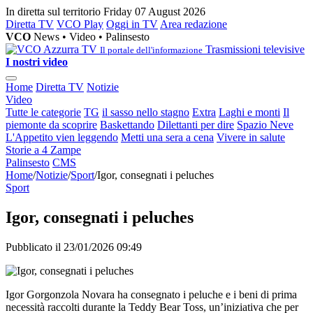
In diretta sul territorio
Friday 07 August 2026
Diretta TV
VCO Play
Oggi in TV
Area redazione
VCO
News • Video • Palinsesto
Trasmissioni televisive
Il portale dell'informazione
I nostri video
Home
Diretta TV
Notizie
Video
Tutte le categorie
TG
il sasso nello stagno
Extra
Laghi e monti
Il
piemonte da scoprire
Baskettando
Dilettanti per dire
Spazio Neve
L'Appetito vien leggendo
Metti una sera a cena
Vivere in salute
Storie a 4 Zampe
Palinsesto
CMS
Home
/
Notizie
/
Sport
/
Igor, consegnati i peluches
Sport
Igor, consegnati i peluches
Pubblicato il 23/01/2026 09:49
Igor Gorgonzola Novara ha consegnato i peluche e i beni di prima
necessità raccolti durante la Teddy Bear Toss, un’iniziativa che per