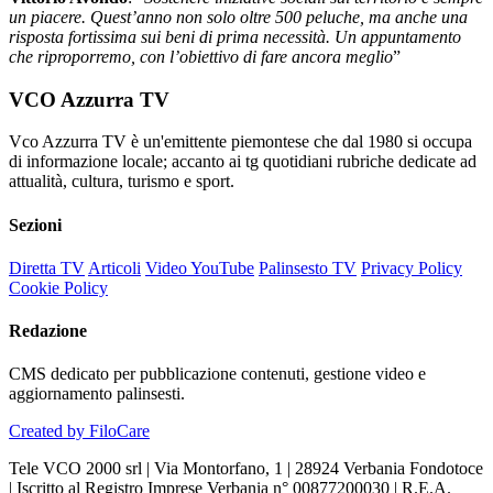
un piacere. Quest’anno non solo oltre 500 peluche, ma anche una
risposta fortissima sui beni di prima necessità. Un appuntamento
che riproporremo, con l’obiettivo di fare ancora meglio
”
VCO Azzurra TV
Vco Azzurra TV è un'emittente piemontese che dal 1980 si occupa
di informazione locale; accanto ai tg quotidiani rubriche dedicate ad
attualità, cultura, turismo e sport.
Sezioni
Diretta TV
Articoli
Video YouTube
Palinsesto TV
Privacy Policy
Cookie Policy
Redazione
CMS dedicato per pubblicazione contenuti, gestione video e
aggiornamento palinsesti.
Created by FiloCare
Tele VCO 2000 srl | Via Montorfano, 1 | 28924 Verbania Fondotoce
| Iscritto al Registro Imprese Verbania n° 00877200030 | R.E.A.