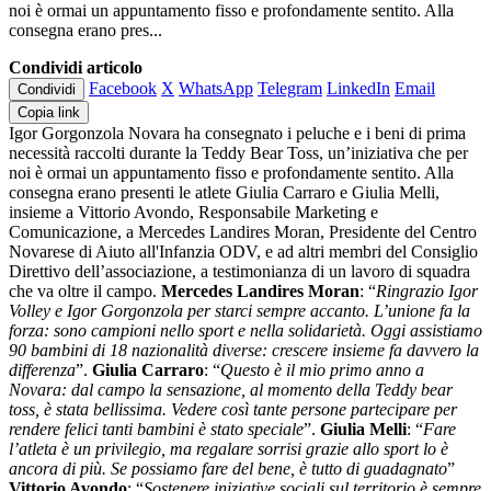
noi è ormai un appuntamento fisso e profondamente sentito. Alla
consegna erano pres...
Condividi articolo
Facebook
X
WhatsApp
Telegram
LinkedIn
Email
Condividi
Copia link
Igor Gorgonzola Novara ha consegnato i peluche e i beni di prima
necessità raccolti durante la Teddy Bear Toss, un’iniziativa che per
noi è ormai un appuntamento fisso e profondamente sentito. Alla
consegna erano presenti le atlete Giulia Carraro e Giulia Melli,
insieme a Vittorio Avondo, Responsabile Marketing e
Comunicazione, a Mercedes Landires Moran, Presidente del Centro
Novarese di Aiuto all'Infanzia ODV, e ad altri membri del Consiglio
Direttivo dell’associazione, a testimonianza di un lavoro di squadra
che va oltre il campo.
Mercedes Landires Moran
: “
Ringrazio Igor
Volley e Igor Gorgonzola per starci sempre accanto. L’unione fa la
forza: sono campioni nello sport e nella solidarietà. Oggi assistiamo
90 bambini di 18 nazionalità diverse: crescere insieme fa davvero la
differenza
”.
Giulia Carraro
: “
Questo è il mio primo anno a
Novara: dal campo la sensazione, al momento della Teddy bear
toss, è stata bellissima. Vedere così tante persone partecipare per
rendere felici tanti bambini è stato speciale
”.
Giulia Melli
: “
Fare
l’atleta è un privilegio, ma regalare sorrisi grazie allo sport lo è
ancora di più. Se possiamo fare del bene, è tutto di guadagnato
”
Vittorio Avondo
: “
Sostenere iniziative sociali sul territorio è sempre