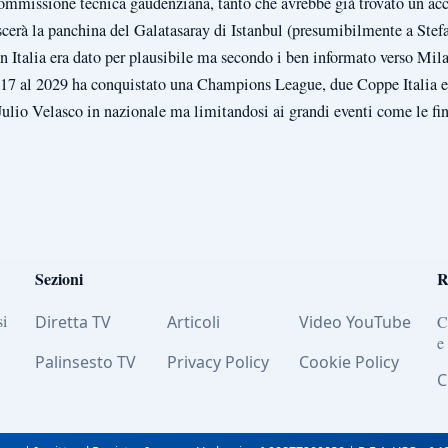
 commissione tecnica gaudenziana, tanto che avrebbe già trovato un a
ascerà la panchina del Galatasaray di Istanbul (presumibilmente a Stef
in Italia era dato per plausibile ma secondo i ben informato verso Mil
2017 al 2029 ha conquistato una Champions League, due Coppe Italia 
Julio Velasco in nazionale ma limitandosi ai grandi eventi come le fi
Sezioni
R
si
Diretta TV
Articoli
Video YouTube
C
e
Palinsesto TV
Privacy Policy
Cookie Policy
C