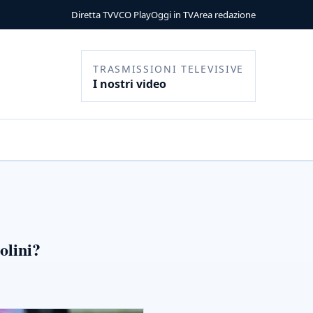
Diretta TV
VCO Play
Oggi in TV
Area redazione
TRASMISSIONI TELEVISIVE
I nostri video
olini?