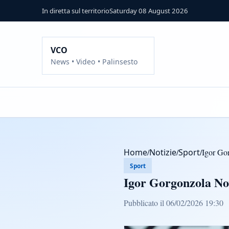
In diretta sul territorio
Saturday 08 August 2026
VCO
News • Video • Palinsesto
Home
/
Notizie
/
Sport
/
Igor Gor
Sport
Igor Gorgonzola Nov
Pubblicato il 06/02/2026 19:30