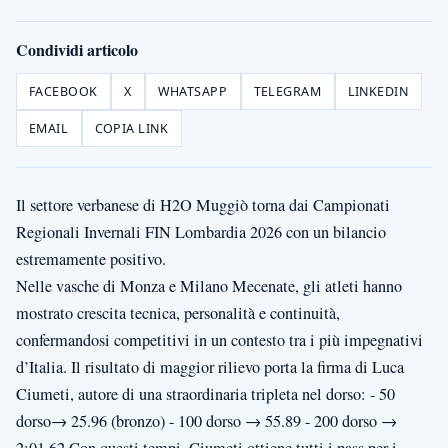
Condividi articolo
FACEBOOK
X
WHATSAPP
TELEGRAM
LINKEDIN
EMAIL
COPIA LINK
Il settore verbanese di H2O Muggiò torna dai Campionati
Regionali Invernali FIN Lombardia 2026 con un bilancio
estremamente positivo.
Nelle vasche di Monza e Milano Mecenate, gli atleti hanno
mostrato crescita tecnica, personalità e continuità,
confermandosi competitivi in un contesto tra i più impegnativi
d’Italia. Il risultato di maggior rilievo porta la firma di Luca
Ciumeti, autore di una straordinaria tripleta nel dorso: - 50
dorso→ 25.96 (bronzo) - 100 dorso → 55.89 - 200 dorso →
2:01.62 Con questi tempi, Ciumeti ottiene tutti i pass per i