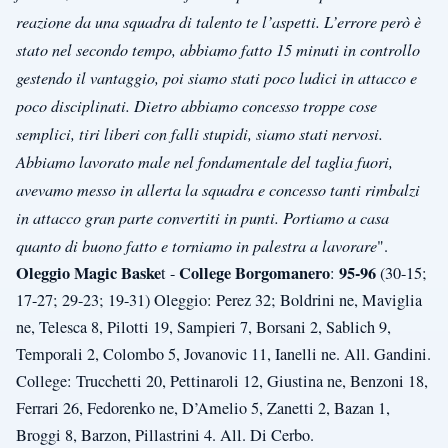
reazione da una squadra di talento te l’aspetti. L’errore però è
stato nel secondo tempo, abbiamo fatto 15 minuti in controllo
gestendo il vantaggio, poi siamo stati poco ludici in attacco e
poco disciplinati. Dietro abbiamo concesso troppe cose
semplici, tiri liberi con falli stupidi, siamo stati nervosi.
Abbiamo lavorato male nel fondamentale del taglia fuori,
avevamo messo in allerta la squadra e concesso tanti rimbalzi
in attacco gran parte convertiti in punti. Portiamo a casa
quanto di buono fatto e torniamo in palestra a lavorare
".
Oleggio Magic Baske
College Borgomanero
95-96
t -
:
(30-15;
17-27; 29-23; 19-31) Oleggio: Perez 32; Boldrini ne, Maviglia
ne, Telesca 8, Pilotti 19, Sampieri 7, Borsani 2, Sablich 9,
Temporali 2, Colombo 5, Jovanovic 11, Ianelli ne. All. Gandini.
College: Trucchetti 20, Pettinaroli 12, Giustina ne, Benzoni 18,
Ferrari 26, Fedorenko ne, D’Amelio 5, Zanetti 2, Bazan 1,
Broggi 8, Barzon, Pillastrini 4. All. Di Cerbo.