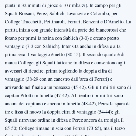
punti in 32 minuti di gioco e 10 rimbalzi). In campo per gli
Squali Borsani, Perez, Sablich, Jovanovic e Colombo, per
College Trucchetti, Pettinaroli, Ferrari, Benzoni e D’Amelio. La
partita inizia con grande intensità da parte dei biancorossi che
forano per primi la retina con Sablich (3-0) e creano presto
vantaggio (7-3 con Sablich). Intensità anche in difesa e alla
prima sera il vantaggio è netto (30-15). Il secondo quarto è di
marca College, gli Squali faticano in difesa e consentono agli
avversari di ricucire, prima togliendo la doppia cifra di
vantaggio (38-29 con un canestro dall’area di Ferrari) e
arrivando nel finale a un possesso (45-42). Gli ultimi tiri sono di
capitan Pilotti in lunetta (47-42). Al rientro i primi tiri sono
ancora del capitano e ancora in lunetta (48-42), Perez la spara da
tre e fissa di nuovo la doppia cifra di vantaggio (54-44); gli
Squali ritrovano ordine in difesa e Perez ancora da tre sigla il
65-50; College rimane in scia con Ferrari (73-65), ma il terzo