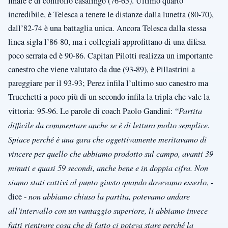
finale è di controllo casalingo (76-65). Ultimo quarto
incredibile, è Telesca a tenere le distanze dalla lunetta (80-70),
dall’82-74 è una battaglia unica. Ancora Telesca dalla stessa
linea sigla l’86-80, ma i collegiali approfittano di una difesa
poco serrata ed è 90-86. Capitan Pilotti realizza un importante
canestro che viene valutato da due (93-89), è Pillastrini a
pareggiare per il 93-93; Perez infila l’ultimo suo canestro ma
Trucchetti a poco più di un secondo infila la tripla che vale la
vittoria: 95-96. Le parole di coach Paolo Gandini: “
Partita
difficile da commentare anche se è di lettura molto semplice.
Spiace perché è una gara che oggettivamente meritavamo di
vincere per quello che abbiamo prodotto sul campo, avanti 39
minuti e quasi 59 secondi, anche bene e in doppia cifra. Non
siamo stati cattivi al punto giusto quando dovevamo esserlo
, -
dice -
non abbiamo chiuso la partita, potevamo andare
all’intervallo con un vantaggio superiore, li abbiamo invece
fatti rientrare cosa che di fatto ci poteva stare perché la