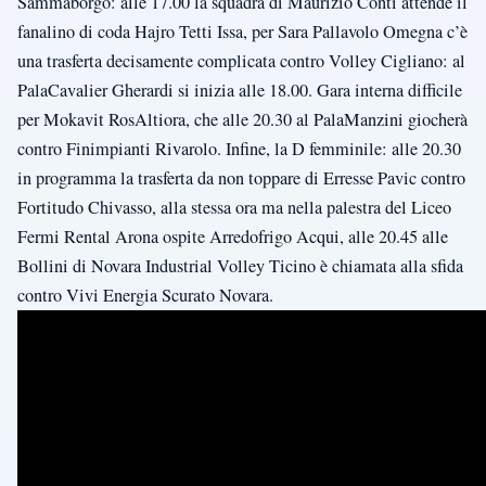
Sammaborgo: alle 17.00 la squadra di Maurizio Conti attende il
fanalino di coda Hajro Tetti Issa, per Sara Pallavolo Omegna c’è
una trasferta decisamente complicata contro Volley Cigliano: al
PalaCavalier Gherardi si inizia alle 18.00. Gara interna difficile
per Mokavit RosAltiora, che alle 20.30 al PalaManzini giocherà
contro Finimpianti Rivarolo. Infine, la D femminile: alle 20.30
in programma la trasferta da non toppare di Erresse Pavic contro
Fortitudo Chivasso, alla stessa ora ma nella palestra del Liceo
Fermi Rental Arona ospite Arredofrigo Acqui, alle 20.45 alle
Bollini di Novara Industrial Volley Ticino è chiamata alla sfida
contro Vivi Energia Scurato Novara.