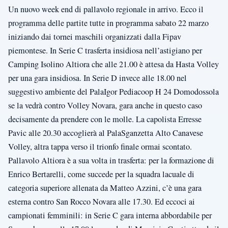
Un nuovo week end di pallavolo regionale in arrivo. Ecco il
programma delle partite tutte in programma sabato 22 marzo
iniziando dai tornei maschili organizzati dalla Fipav
piemontese. In Serie C trasferta insidiosa nell’astigiano per
Camping Isolino Altiora che alle 21.00 è attesa da Hasta Volley
per una gara insidiosa. In Serie D invece alle 18.00 nel
suggestivo ambiente del PalaIgor Pediacoop H 24 Domodossola
se la vedrà contro Volley Novara, gara anche in questo caso
decisamente da prendere con le molle. La capolista Erresse
Pavic alle 20.30 accoglierà al PalaSganzetta Alto Canavese
Volley, altra tappa verso il trionfo finale ormai scontato.
Pallavolo Altiora è a sua volta in trasferta: per la formazione di
Enrico Bertarelli, come succede per la squadra lacuale di
categoria superiore allenata da Matteo Azzini, c’è una gara
esterna contro San Rocco Novara alle 17.30. Ed eccoci ai
campionati femminili: in Serie C gara interna abbordabile per