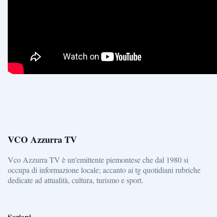
VCO Azzurra TV
Vco Azzurra TV è un'emittente piemontese che dal 1980 si
occupa di informazione locale; accanto ai tg quotidiani rubriche
dedicate ad attualità, cultura, turismo e sport.
Sezioni