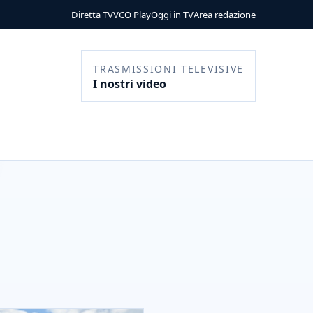
Diretta TV
VCO Play
Oggi in TV
Area redazione
TRASMISSIONI TELEVISIVE
I nostri video