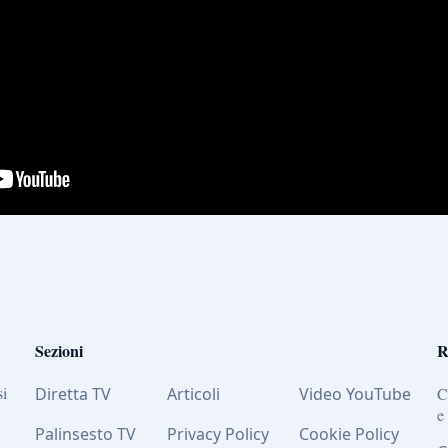
Sezioni
R
si
Diretta TV
Articoli
Video YouTube
C
e
Palinsesto TV
Privacy Policy
Cookie Policy