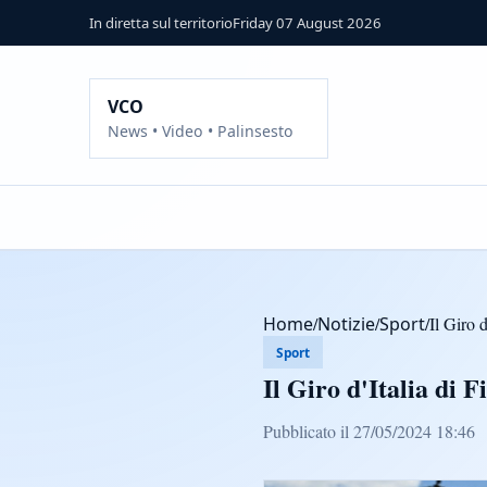
In diretta sul territorio
Friday 07 August 2026
VCO
News • Video • Palinsesto
Home
/
Notizie
/
Sport
/
Il Giro 
Sport
Il Giro d'Italia di 
Pubblicato il 27/05/2024 18:46