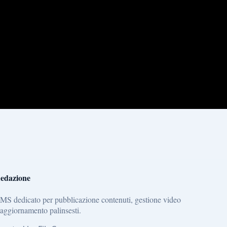
edazione
MS dedicato per pubblicazione contenuti, gestione video
 aggiornamento palinsesti.