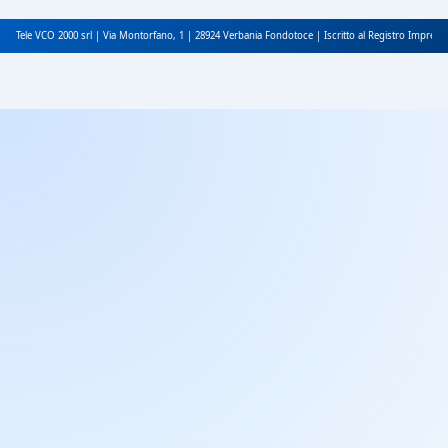
Tele VCO 2000 srl | Via Montorfano, 1 | 28924 Verbania Fondotoce | Iscritto al Registro Impres