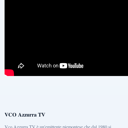
VCO Azzurra TV
Vco Azzurra TV è un'emittente piemontese che dal 1980 si