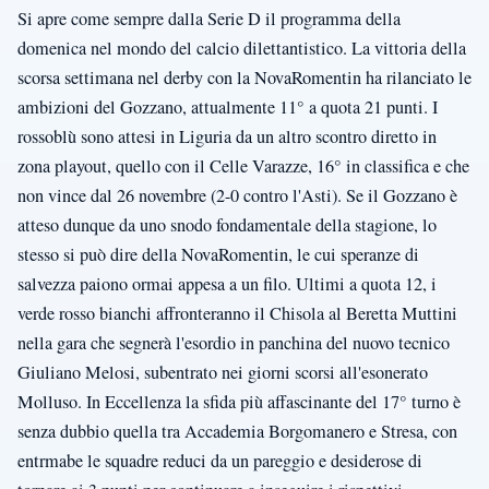
Si apre come sempre dalla Serie D il programma della
domenica nel mondo del calcio dilettantistico. La vittoria della
scorsa settimana nel derby con la NovaRomentin ha rilanciato le
ambizioni del Gozzano, attualmente 11° a quota 21 punti. I
rossoblù sono attesi in Liguria da un altro scontro diretto in
zona playout, quello con il Celle Varazze, 16° in classifica e che
non vince dal 26 novembre (2-0 contro l'Asti). Se il Gozzano è
atteso dunque da uno snodo fondamentale della stagione, lo
stesso si può dire della NovaRomentin, le cui speranze di
salvezza paiono ormai appesa a un filo. Ultimi a quota 12, i
verde rosso bianchi affronteranno il Chisola al Beretta Muttini
nella gara che segnerà l'esordio in panchina del nuovo tecnico
Giuliano Melosi, subentrato nei giorni scorsi all'esonerato
Molluso. In Eccellenza la sfida più affascinante del 17° turno è
senza dubbio quella tra Accademia Borgomanero e Stresa, con
entrmabe le squadre reduci da un pareggio e desiderose di