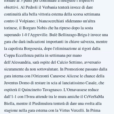
tornare ai 3 punti per continuare a inseguire i rispettivi
obiettivi. Al Pedroli il Verbania tenterà invece di dare
continuità alla bella vittoria esterna della scorsa settimana
contro il Volpiano; i biancocerchiati sfideranno un'altra
torinese, il Borgaro Nobis che ha ripreso dopo la sosta
superando 1-0 l'Aygreville. Bulè Bellinzago-Briga è invece una
gara che darà indicazioni importanti in chiave salvezza, mentre
la capolista Borgosesia, dopo l'eliminazione ai rigori dalla
Coppa Eccellenza patita in settimana per mano
dell'Alessandria, sarà ospite del Calcio Settimo, avversario
sicuramente da non sottovalutare. In Promozione passano dalla
gara interna con l'Orizzonti Canavese Alicese le chance della
Juventus Domo di restare in scia al lanciatissimo Casale, che
ospiterà il Quincinetto Tavagnasco. L'Ornavassese reduce
dall'1-1 con l'Ivrea attende tra le mura amiche il CeVerSaMa
Biella, mentre il Piedimulera tenterà di dare una svolta alla
stagione nella gara esterna con la Virtus Vercelli. In Prima