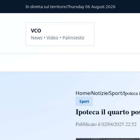
In diretta sul territorio
Thursday 06 August 2026
VCO
News • Video • Palinsesto
Home
/
Notizie
/
Sport
/
Ipoteca 
Sport
Ipoteca il quarto p
Pubblicato il 02/04/2025 22:52