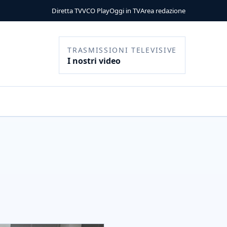
Diretta TV
VCO Play
Oggi in TV
Area redazione
TRASMISSIONI TELEVISIVE
I nostri video