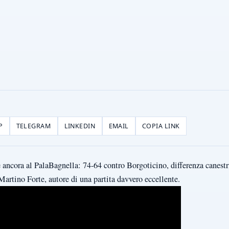
P
TELEGRAM
LINKEDIN
EMAIL
COPIA LINK
ncora al PalaBagnella: 74-64 contro Borgoticino, differenza canestri 
artino Forte, autore di una partita davvero eccellente.