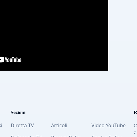
Sezioni
R
si
Diretta TV
Articoli
Video YouTube
C
e