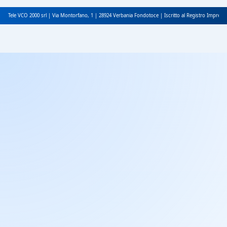
Tele VCO 2000 srl | Via Montorfano, 1 | 28924 Verbania Fondotoce | Iscritto al Registro Impres