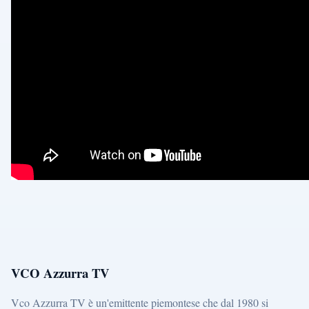
VCO Azzurra TV
Vco Azzurra TV è un'emittente piemontese che dal 1980 si