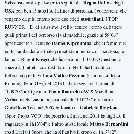
Svizzera
Regno Unito
quasi a pari-merito seguite dal
e dagli
USA
con ben 15 atleti sulla linea di partenza. I concorrenti che
australiani
vengono da più lontano sono due atleti
. I TOP
RUNNER – E’ di altissimo livello tecnico i crono da battere
quali primati del percorso sia al maschile, grazie al 59’06”
Daniel Kipchumba
appartenente al keniano
, che al femminile,
nelle gambe della attuale primatista mondiale di maratona, la
Brigid Kosgei
keniana
che ha corso in 1h07’35. Quest’anno
spazio agli atleti locali ed italiani. Nella half marathon,
Matteo Pezzana
lotteranno per la vittoria
(Cambiasso Risso
Running Team GE), nel 2013 ha fatto segnare il crono di
Paolo Boneschi
1h09’58” a Vigevano,
(AVIS Marathon
Verbania) che vanta un personale di 1h10’38” ottenuto a
Gabriele Blardone
Gravellona Toce nel 2007 tallonato da
(Sport Projet VCO) che proprio a Stresa nel 2011 ha tagliato il
Matteo Bernardini
traguardo in 1h13’04” e l’altro atleta locale
(Asd Luciani Sport) che ha all’attivo il crono di 1h17’42”