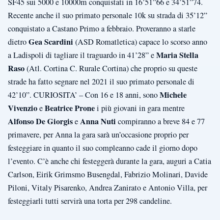
SF45 sui 5000 e 10000m conquistati in 16’51”66 e 34’51”74.
Recente anche il suo primato personale 10k su strada di 35’12”
conquistato a Castano Primo a febbraio. Proveranno a starle
Gea Scardini
dietro
(ASD Romatletica) capace lo scorso anno
Maria Stella
a Ladispoli di tagliare il traguardo in 41’28” e
Raso
(Atl. Cortina C. Rurale Cortina) che proprio su queste
strade ha fatto segnare nel 2021 il suo primato personale di
Michele
42’10”. CURIOSITA’ – Con 16 e 18 anni, sono
Vivenzio
Beatrice Prone
e
i più giovani in gara mentre
Alfonso De Giorgis
Anna Nuti
e
compiranno a breve 84 e 77
primavere, per Anna la gara sarà un’occasione proprio per
festeggiare in quanto il suo compleanno cade il giorno dopo
l’evento. C’è anche chi festeggerà durante la gara, auguri a Catia
Carlson, Eirik Grimsmo Busengdal, Fabrizio Molinari, Davide
Piloni, Vitaly Pisarenko, Andrea Zanirato e Antonio Villa, per
festeggiarli tutti servirà una torta per 298 candeline.