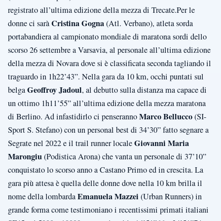
registrato all’ultima edizione della mezza di Trecate.Per le
Cristina Gogna
donne ci sarà
(Atl. Verbano), atleta sorda
portabandiera al campionato mondiale di maratona sordi dello
scorso 26 settembre a Varsavia, al personale all’ultima edizione
della mezza di Novara dove si è classificata seconda tagliando il
traguardo in 1h22’43”. Nella gara da 10 km, occhi puntati sul
Geoffroy Jadoul
belga
, al debutto sulla distanza ma capace di
un ottimo 1h11’55” all’ultima edizione della mezza maratona
Marco Bellucco
di Berlino. Ad infastidirlo ci penseranno
(SI-
Sport S. Stefano) con un personal best di 34’30” fatto segnare a
Giovanni Maria
Segrate nel 2022 e il trail runner locale
Marongiu
(Podistica Arona) che vanta un personale di 37’10”
conquistato lo scorso anno a Castano Primo ed in crescita. La
gara più attesa è quella delle donne dove nella 10 km brilla il
Emanuela Mazzei
nome della lombarda
(Urban Runners) in
grande forma come testimoniano i recentissimi primati italiani