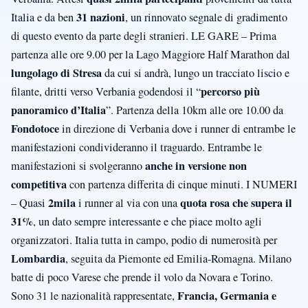
31 nazioni
Italia e da ben
, un rinnovato segnale di gradimento
di questo evento da parte degli stranieri. LE GARE – Prima
partenza alle ore 9.00 per la Lago Maggiore Half Marathon dal
lungolago di Stresa
da cui si andrà, lungo un tracciato liscio e
percorso più
filante, dritti verso Verbania godendosi il “
panoramico d’Italia
”. Partenza della 10km alle ore 10.00 da
Fondotoce
in direzione di Verbania dove i runner di entrambe le
manifestazioni condivideranno il traguardo. Entrambe le
anche in versione
non
manifestazioni si svolgeranno
competitiva
con partenza differita di cinque minuti. I NUMERI
2mila
quota rosa che supera il
– Quasi
i runner al via con una
31%
, un dato sempre interessante e che piace molto agli
organizzatori. Italia tutta in campo, podio di numerosità per
Lombardia
, seguita da Piemonte ed Emilia-Romagna. Milano
batte di poco Varese che prende il volo da Novara e Torino.
Francia, Germania e
Sono 31 le nazionalità rappresentate,