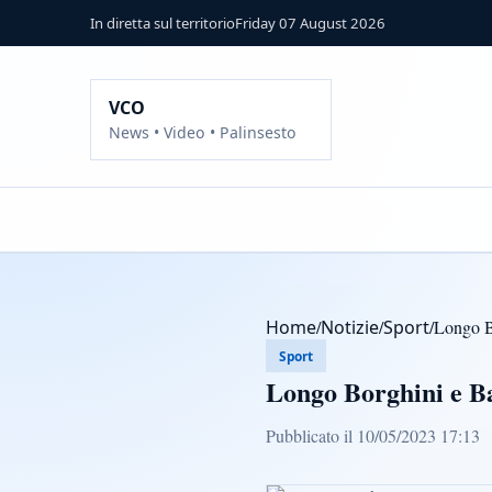
In diretta sul territorio
Friday 07 August 2026
VCO
News • Video • Palinsesto
Home
/
Notizie
/
Sport
/
Longo Bo
Sport
Longo Borghini e Ba
Pubblicato il 10/05/2023 17:13