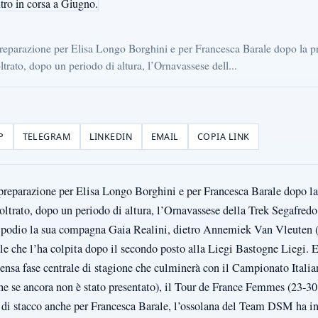
 preparazione per Elisa Longo Borghini e per Francesca Barale dopo la p
ltrato, dopo un periodo di altura, l’Ornavassese dell...
P
TELEGRAM
LINKEDIN
EMAIL
COPIA LINK
i preparazione per Elisa Longo Borghini e per Francesca Barale dopo l
noltrato, dopo un periodo di altura, l’Ornavassese della Trek Segafred
l podio la sua compagna Gaia Realini, dietro Annemiek Van Vleuten 
le che l’ha colpita dopo il secondo posto alla Liegi Bastogne Liegi. El
tensa fase centrale di stagione che culminerà con il Campionato Italia
e se ancora non è stato presentato), il Tour de France Femmes (23-30 
 di stacco anche per Francesca Barale, l’ossolana del Team DSM ha in