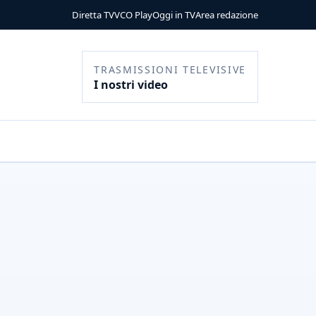
Diretta TV
VCO Play
Oggi in TV
Area redazione
TRASMISSIONI TELEVISIVE
I nostri video