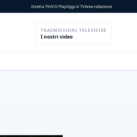
Diretta TV
VCO Play
Oggi in TV
Area redazione
TRASMISSIONI TELEVISIVE
I nostri video