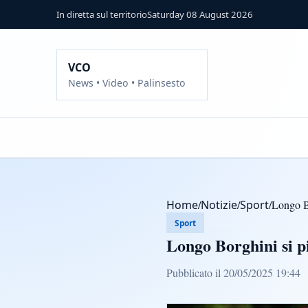
In diretta sul territorio
Saturday 08 August 2026
VCO
News • Video • Palinsesto
Home
/
Notizie
/
Sport
/
Longo B
Sport
Longo Borghini si 
Pubblicato il 20/05/2025 19:44