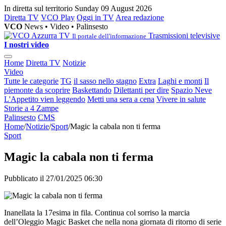
In diretta sul territorio
Sunday 09 August 2026
Diretta TV
VCO Play
Oggi in TV
Area redazione
VCO
News • Video • Palinsesto
Trasmissioni televisive
Il portale dell'informazione
I nostri video
Home
Diretta TV
Notizie
Video
Tutte le categorie
TG
il sasso nello stagno
Extra
Laghi e monti
Il
piemonte da scoprire
Baskettando
Dilettanti per dire
Spazio Neve
L'Appetito vien leggendo
Metti una sera a cena
Vivere in salute
Storie a 4 Zampe
Palinsesto
CMS
Home
/
Notizie
/
Sport
/
Magic la cabala non ti ferma
Sport
Magic la cabala non ti ferma
Pubblicato il 27/01/2025 06:30
Inanellata la 17esima in fila. Continua col sorriso la marcia
dell’Oleggio Magic Basket che nella nona giornata di ritorno di serie