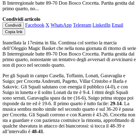
B Interregionale batte 89-70 Don Bosco Crocetta. Partita gestita dal
primo quarto, no...
Condividi articolo
Facebook
X
WhatsApp
Telegram
LinkedIn
Email
Condividi
Copia link
Inanellata la 17esima in fila. Continua col sorriso la marcia
dell’Oleggio Magic Basket che nella nona giornata di ritorno di serie
B Interregionale batte 89-70 Don Bosco Crocetta. Partita gestita dal
primo quarto, nonostante un tentativo degli avversari di avvicinarsi e
non di poco nel secondo quarto.
Per gli Squali in campo Casella, Toffanin, Lonati, Garavaglia e
Suigo; per Crocetta Andreutti, Pagetto, Villar Cristobo e Barla e
Sakovic. Gli Squali salutano con energia il pubblico (4-0), e con
Suigo in lunetta e il solito Lonati da tre è 9-4. I ritmi degli Squali
sono serrati, Garavaglia spara da tre (16-6), Suigo prima stoppa poi
risponde da tre ed è 19-6. Il primo quarto è tutto facile:
29-14
. La
musica sembra molto simile nel secondo quarto e sul 36-20 è pausa
per Crocetta. Gli Squali corrono e con Karem è 43-26. Crocetta non
sta a guardare e con pazienza costruisce la rimonta, approfittando di
qualche sbavatura in attacco dei biancorossi: si tocca il 48-39 e
all’intervallo è
48-41
.