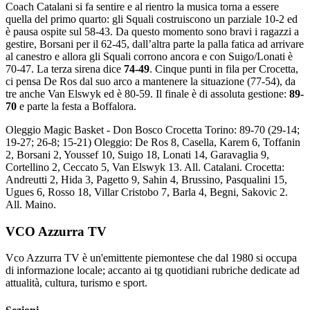
Coach Catalani si fa sentire e al rientro la musica torna a essere
quella del primo quarto: gli Squali costruiscono un parziale 10-2 ed
è pausa ospite sul 58-43. Da questo momento sono bravi i ragazzi a
gestire, Borsani per il 62-45, dall’altra parte la palla fatica ad arrivare
al canestro e allora gli Squali corrono ancora e con Suigo/Lonati è
70-47. La terza sirena dice
74-49
. Cinque punti in fila per Crocetta,
ci pensa De Ros dal suo arco a mantenere la situazione (77-54), da
tre anche Van Elswyk ed è 80-59. Il finale è di assoluta gestione:
89-
70
e parte la festa a Boffalora.
Oleggio Magic Basket - Don Bosco Crocetta Torino: 89-70 (29-14;
19-27; 26-8; 15-21) Oleggio: De Ros 8, Casella, Karem 6, Toffanin
2, Borsani 2, Youssef 10, Suigo 18, Lonati 14, Garavaglia 9,
Cortellino 2, Ceccato 5, Van Elswyk 13. All. Catalani. Crocetta:
Andreutti 2, Hida 3, Pagetto 9, Sahin 4, Brussino, Pasqualini 15,
Ugues 6, Rosso 18, Villar Cristobo 7, Barla 4, Begni, Sakovic 2.
All. Maino.
VCO Azzurra TV
Vco Azzurra TV è un'emittente piemontese che dal 1980 si occupa
di informazione locale; accanto ai tg quotidiani rubriche dedicate ad
attualità, cultura, turismo e sport.