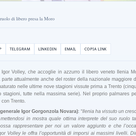
ruolo di libero presa la Moro
P
TELEGRAM
LINKEDIN
EMAIL
COPIA LINK
gor Volley, che accoglie in azzurro il libero veneto Ilenia 
 parte attualmente anche del roster della nazionale maggiore di 
urato nelle ultime nove stagioni vissute prima a Trento (cinque 
o stagioni, tutte nella massima serie). Nel proprio palmares p
 con Trento.
e generale Igor Gorgonzola Novara)
: “
Ilenia ha vissuto un cres
, mettendosi in mostra quale ottima interprete del suo ruolo 
possa rappresentare per noi un valore aggiunto e che l’occa
or Volley le offra l’opportunità di imporsi ai massimi livelli. 