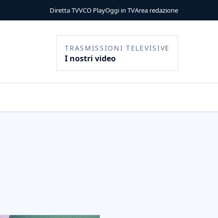
Diretta TV
VCO Play
Oggi in TV
Area redazione
TRASMISSIONI TELEVISIVE
I nostri video