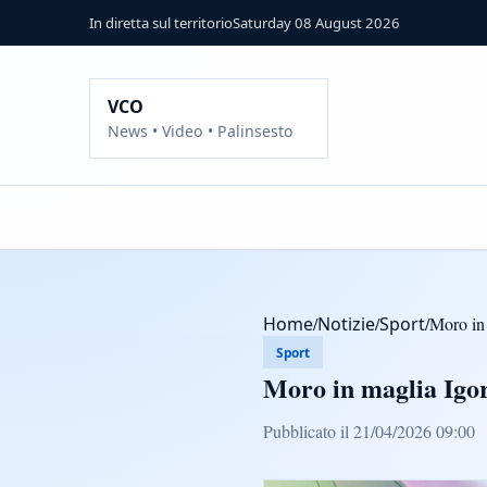
In diretta sul territorio
Saturday 08 August 2026
VCO
News • Video • Palinsesto
Home
/
Notizie
/
Sport
/
Moro in
Sport
Moro in maglia Igo
Pubblicato il 21/04/2026 09:00