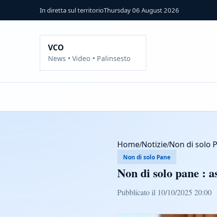
In diretta sul territorio
Thursday 06 August 2026
VCO
News • Video • Palinsesto
Home
/
Notizie
/
Non di solo 
Non di solo Pane
Non di solo pane : a
Pubblicato il 10/10/2025 20:00