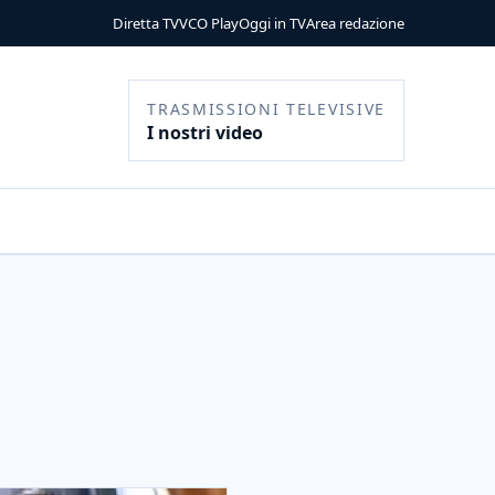
Diretta TV
VCO Play
Oggi in TV
Area redazione
TRASMISSIONI TELEVISIVE
I nostri video