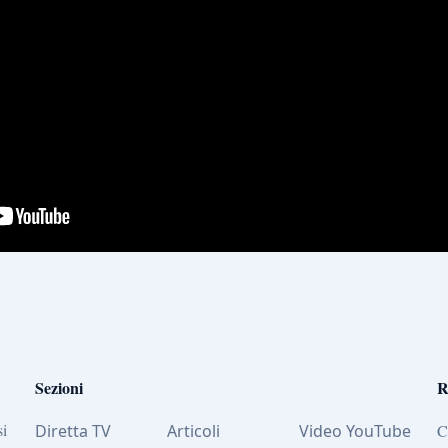
Sezioni
R
si
Diretta TV
Articoli
Video YouTube
C