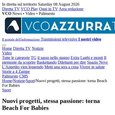
In diretta sul territorio
Saturday 08 August 2026
Diretta TV
VCO Play
Oggi in TV
Area redazione
VCO
News • Video • Palinsesto
Trasmissioni televisive
I nostri video
Il portale dell'informazione
Home
Diretta TV
Notizie
Video
Tutte le categorie
TG
il sasso nello stagno
Extra
Laghi e monti
Il
piemonte da scoprire
Baskettando
Dilettanti per dire
Spazio Neve
L'Appetito vien leggendo
Metti una sera a cena
Vivere in salute
Storie a 4 Zampe
Palinsesto
CMS
Home
/
Notizie
/
Sport
/
Nuovi progetti, stessa passione: torna Beach
For Babies
Sport
Nuovi progetti, stessa passione: torna
Beach For Babies