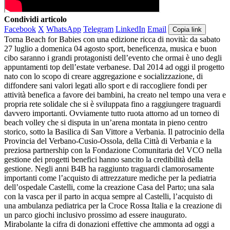
Condividi articolo
Facebook
X
WhatsApp
Telegram
LinkedIn
Email
Copia link
Torna Beach for Babies con una edizione ricca di novità: da sabato
27 luglio a domenica 04 agosto sport, beneficenza, musica e buon
cibo saranno i grandi protagonisti dell’evento che ormai è uno degli
appuntamenti top dell’estate verbanese. Dal 2014 ad oggi il progetto
nato con lo scopo di creare aggregazione e socializzazione, di
diffondere sani valori legati allo sport e di raccogliere fondi per
attività benefica a favore dei bambini, ha creato nel tempo una vera e
propria rete solidale che si è sviluppata fino a raggiungere traguardi
davvero importanti. Ovviamente tutto ruota attorno ad un torneo di
beach volley che si disputa in un’arena montata in pieno centro
storico, sotto la Basilica di San Vittore a Verbania. Il patrocinio della
Provincia del Verbano-Cusio-Ossola, della Città di Verbania e la
preziosa partnership con la Fondazione Comunitaria del VCO nella
gestione dei progetti benefici hanno sancito la credibilità della
gestione. Negli anni B4B ha raggiunto traguardi clamorosamente
importanti come l’acquisto di attrezzature mediche per la pediatria
dell’ospedale Castelli, come la creazione Casa del Parto; una sala
con la vasca per il parto in acqua sempre al Castelli, l’acquisto di
una ambulanza pediatrica per la Croce Rossa Italia e la creazione di
un parco giochi inclusivo prossimo ad essere inaugurato.
Mirabolante la cifra di donazioni effettive che ammonta ad oggi a