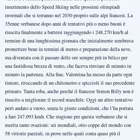
inserimento dello Speed Skiing nelle prossimi olimpiadi
invernali che si terranno nel 2030 proprio sulle alpi francesi. La
35enne verbanese dopo anni di tentativi più o meno buoni è
riuscita finalmente a battersi raggiungendo i 248.270 km/h al
termine di una lunghissima giornata che inizialmente sembrava
promettere bene in termini di meteo e preparazione della neve,
ma diventata con il passare delle ore sempre più in bilico per
una fastidiosa brezza di vento, che faceva rinviare di minuto in
minuto la partenza. Alla fine, Valentina ha messo da parte ogni
timore, ritoccando di un chilometro e spiccioli il suo precedente
primato. Tanta roba, anche perché il francese Simon Billy non è
riuscito a migliorare il record maschile. Oggi un altro tentativo
però andato a vuoto, senza le giuste condizioni, che l’ha portata
a fare 247.093 kmh. Che stagione per questa verbanese che si
merita tante ovazioni: sei mondiali, otto coppe del mondo con
58 vittorie parziali, in prove nelle quali conta quasi più il