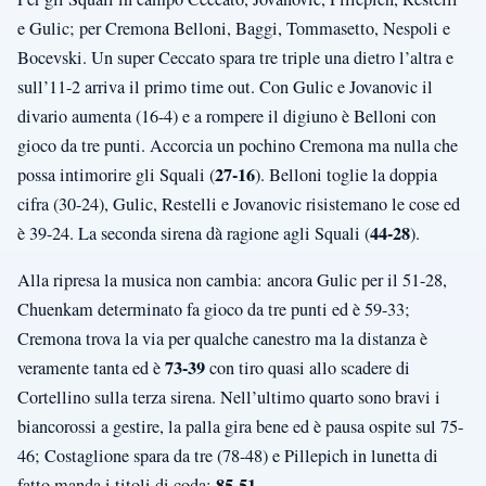
e Gulic; per Cremona Belloni, Baggi, Tommasetto, Nespoli e
Bocevski. Un super Ceccato spara tre triple una dietro l’altra e
sull’11-2 arriva il primo time out. Con Gulic e Jovanovic il
divario aumenta (16-4) e a rompere il digiuno è Belloni con
gioco da tre punti. Accorcia un pochino Cremona ma nulla che
27-16
possa intimorire gli Squali (
). Belloni toglie la doppia
cifra (30-24), Gulic, Restelli e Jovanovic
risistemano le cose ed
44-28
è 39-24. La seconda sirena dà ragione agli Squali (
).
Alla ripresa la musica non cambia: ancora Gulic per il 51-28,
Chuenkam determinato fa gioco da tre punti ed è 59-33;
Cremona trova la via per qualche canestro ma la distanza è
73-39
veramente tanta ed è
con tiro quasi allo scadere di
Cortellino sulla terza sirena. Nell’ultimo quarto sono bravi i
biancorossi a gestire, la palla gira bene ed è pausa ospite sul 75-
46; Costaglione spara da tre (78-48) e Pillepich in lunetta di
85-51
fatto manda i titoli di coda:
.