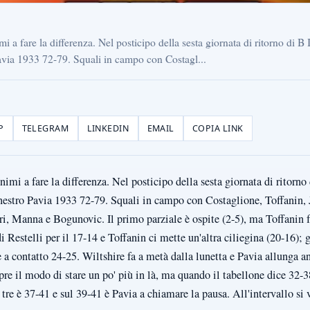
mi a fare la differenza. Nel posticipo della sesta giornata di ritorno di 
avia 1933 72-79. Squali in campo con Costagl...
P
TELEGRAM
LINKEDIN
EMAIL
COPIA LINK
nimi a fare la differenza. Nel posticipo della sesta giornata di ritorno
estro Pavia 1933 72-79. Squali in campo con Costaglione, Toffanin, J
i, Manna e Bogunovic. Il primo parziale è ospite (2-5), ma Toffanin fa
 Restelli per il 17-14 e Toffanin ci mette un'altra ciliegina (20-16); g
e a contatto 24-25. Wiltshire fa a metà dalla lunetta e Pavia allunga a
re il modo di stare un po' più in là, ma quando il tabellone dice 32-3
tre è 37-41 e sul 39-41 è Pavia a chiamare la pausa. All'intervallo si