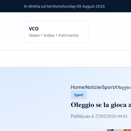
In diretta sul territorio
Sunday 09 August 2026
VCO
News • Video • Palinsesto
Home
/
Notizie
/
Sport
/
Oleggio 
Sport
Oleggio se la gioca 
Pubblicato il 27/02/2026 09:01