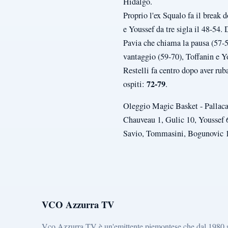
Hidalgo.
Proprio l'ex Squalo fa il break 
e Youssef da tre sigla il 48-54.
Pavia che chiama la pausa (57-5
vantaggio (59-70), Toffanin e Yo
Restelli fa centro dopo aver rub
72-79
ospiti:
.
Oleggio Magic Basket - Pallacan
Chauveau 1, Gulic 10, Youssef 6,
Savio, Tommasini, Bogunovic 16
VCO Azzurra TV
Vco Azzurra TV è un'emittente piemontese che dal 1980 