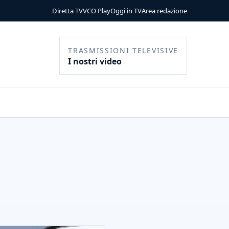
Diretta TV
VCO Play
Oggi in TV
Area redazione
TRASMISSIONI TELEVISIVE
I nostri video