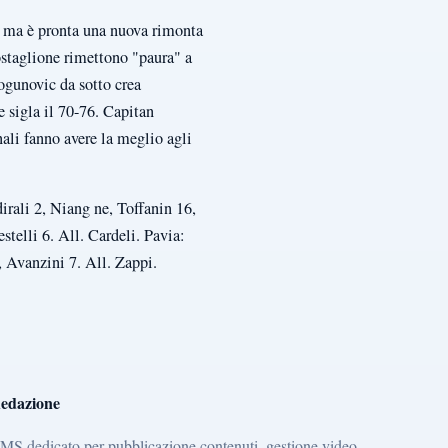
), ma è pronta una nuova rimonta
Costaglione rimettono "paura" a
ogunovic da sotto crea
e sigla il 70-76. Capitan
nali fanno avere la meglio agli
rali 2, Niang ne, Toffanin 16,
stelli 6. All. Cardeli. Pavia:
 Avanzini 7. All. Zappi.
edazione
MS dedicato per pubblicazione contenuti, gestione video