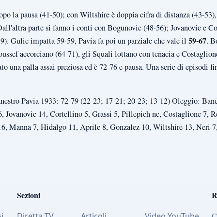
dopo la pausa (41-50); con Wiltshire è doppia cifra di distanza (43-53
 Dall'altra parte si fanno i conti con Bogunovic (48-56); Jovanovic e 
59-67
9). Gulic impatta 59-59, Pavia fa poi un parziale che vale il
. B
ussef accorciano (64-71), gli Squali lottano con tenacia e Costaglion
ato una palla assai preziosa ed è 72-76 e pausa. Una serie di episodi fi
estro Pavia 1933: 72-79 (22-23; 17-21; 20-23; 13-12) Oleggio: Bandi
 Jovanovic 14, Cortellino 5, Grassi 5, Pillepich ne, Costaglione 7, Re
, Manna 7, Hidalgo 11, Aprile 8, Gonzalez 10, Wiltshire 13, Neri 7,
Sezioni
R
si
Diretta TV
Articoli
Video YouTube
C