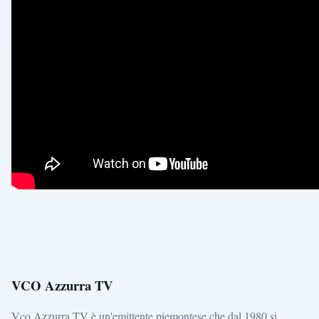
VCO Azzurra TV
Vco Azzurra TV è un'emittente piemontese che dal 1980 si