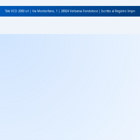
Tele VCO 2000 srl | Via Montorfano, 1 | 28924 Verbania Fondotoce | Iscritto al Registro Impres