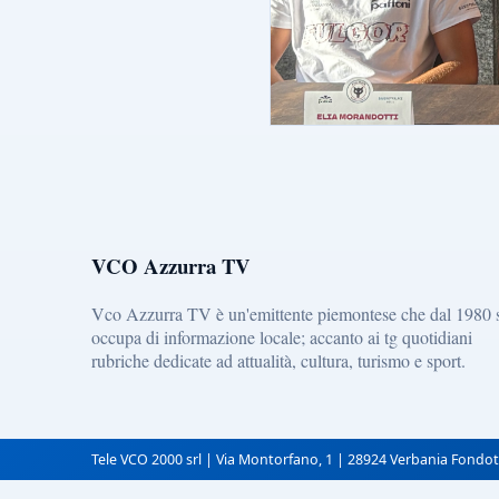
VCO Azzurra TV
Vco Azzurra TV è un'emittente piemontese che dal 1980 
occupa di informazione locale; accanto ai tg quotidiani
rubriche dedicate ad attualità, cultura, turismo e sport.
Tele VCO 2000 srl | Via Montorfano, 1 | 28924 Verbania Fondot