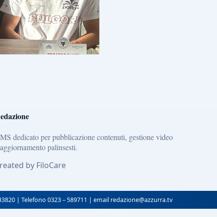
edazione
MS dedicato per pubblicazione contenuti, gestione video
 aggiornamento palinsesti.
reated by FiloCare
133820 | Telefono 0323 – 589711 | email redazione@azzurra.tv