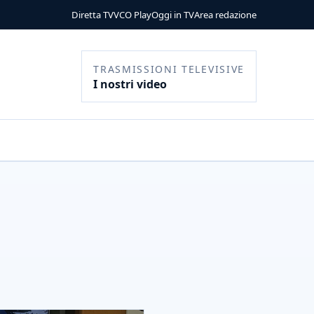
Diretta TV
VCO Play
Oggi in TV
Area redazione
TRASMISSIONI TELEVISIVE
I nostri video