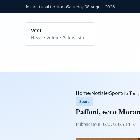
In diretta sul territorio
Saturday 08 August 2026
VCO
News • Video • Palinsesto
Home
/
Notizie
/
Sport
/
Paffoni,
Sport
Paffoni, ecco Moran
Pubblicato il 02/07/2026 14:33