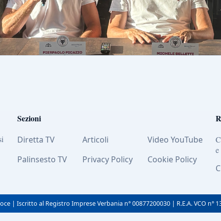
Sezioni
R
si
Diretta TV
Articoli
Video YouTube
C
e
Palinsesto TV
Privacy Policy
Cookie Policy
C
oce | Iscritto al Registro Imprese Verbania n° 00877200030 | R.E.A. VCO n° 