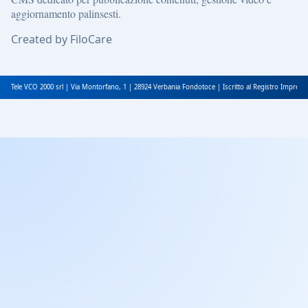
aggiornamento palinsesti.
Created by FiloCare
Tele VCO 2000 srl | Via Montorfano, 1 | 28924 Verbania Fondotoce | Iscritto al Registro Impres