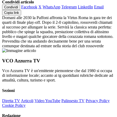
Condividi articolo
Facebook
X
WhatsApp
Telegram
LinkedIn
Email
Condividi
Copia link
Domani alle 2030 la Paffoni affronta la Virtus Roma in gara tre dei
quarti di finale play-off. Dopo il 2-0 capitolino, rossoverdi chiamati
al successo per allungare la serie. Servirà la classica serata perfetta:
pubblico che spinge la squadra, prestazione collettiva di altissimo
livello e magari qualche giocatore della corazzata romana sottotono.
Prevendita che sta andando decisamente bene per una serata
comunque destinata ad entrare nella storia del club rossoverde
VCO Azzurra TV
Vco Azzurra TV è un'emittente piemontese che dal 1980 si occupa
di informazione locale; accanto ai tg quotidiani rubriche dedicate ad
attualità, cultura, turismo e sport.
Sezioni
Diretta TV
Articoli
Video YouTube
Palinsesto TV
Privacy Policy
Cookie Policy
Redazione