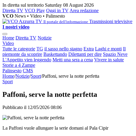
In diretta sul territorio
Saturday 08 August 2026
Diretta TV
VCO Play
Oggi in TV
Area redazione
VCO
News • Video • Palinsesto
Trasmissioni televisive
Il portale dell'informazione
I nostri video
Home
Diretta TV
Notizie
Video
Tutte le categorie
TG
il sasso nello stagno
Extra
Laghi e monti
Il
piemonte da scoprire
Baskettando
Dilettanti per dire
Spazio Neve
L'Appetito vien leggendo
Metti una sera a cena
Vivere in salute
Storie a 4 Zampe
Palinsesto
CMS
Home
/
Notizie
/
Sport
/
Paffoni, serve la notte perfetta
Sport
Paffoni, serve la notte perfetta
Pubblicato il 12/05/2026 08:06
La Paffoni vuole allungare la serie domani al Pala Cipir