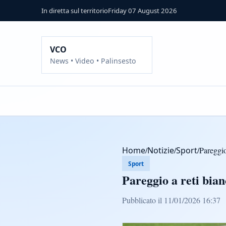
In diretta sul territorio
Friday 07 August 2026
VCO
News • Video • Palinsesto
Home
/
Notizie
/
Sport
/
Pareggio
Sport
Pareggio a reti bian
Pubblicato il 11/01/2026 16:37