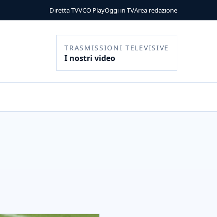
Diretta TV
VCO Play
Oggi in TV
Area redazione
TRASMISSIONI TELEVISIVE
I nostri video