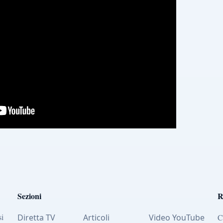
Sezioni
R
si
Diretta TV
Articoli
Video YouTube
C