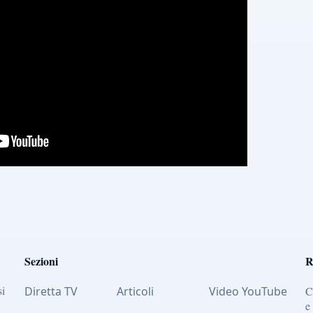
Sezioni
R
si
Diretta TV
Articoli
Video YouTube
C
e