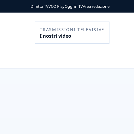
Diretta TV
VCO Play
Oggi in TV
Area redazione
TRASMISSIONI TELEVISIVE
I nostri video