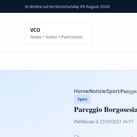
In diretta sul territorio
Sunday 09 August 2026
VCO
News • Video • Palinsesto
Home
/
Notizie
/
Sport
/
Pareggio
Sport
Pareggio Borgosesia
Pubblicato il 22/10/2023 16:57