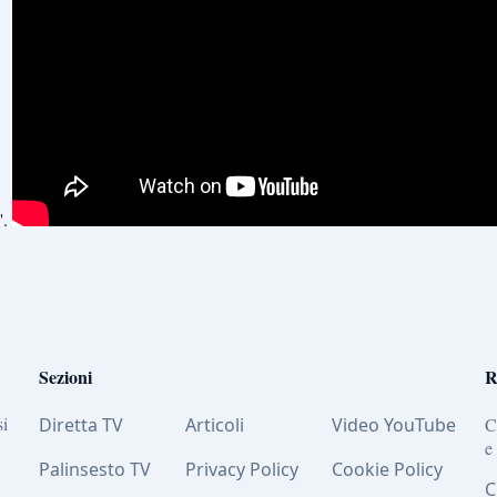
'.
Sezioni
R
si
Diretta TV
Articoli
Video YouTube
C
e
Palinsesto TV
Privacy Policy
Cookie Policy
C