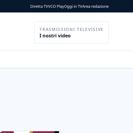
Diretta TV
VCO Play
Oggi in TV
Area redazione
TRASMISSIONI TELEVISIVE
I nostri video