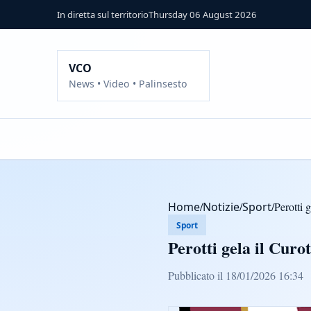
In diretta sul territorio
Thursday 06 August 2026
VCO
News • Video • Palinsesto
Home
/
Notizie
/
Sport
/
Perotti g
Sport
Perotti gela il Curot
Pubblicato il 18/01/2026 16:34