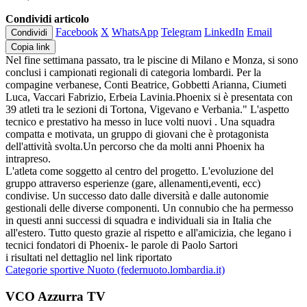
Condividi articolo
Facebook
X
WhatsApp
Telegram
LinkedIn
Email
Condividi
Copia link
Nel fine settimana passato, tra le piscine di Milano e Monza, si sono
conclusi i campionati regionali di categoria lombardi. Per la
compagine verbanese, Conti Beatrice, Gobbetti Arianna, Ciumeti
Luca, Vaccari Fabrizio, Erbeia Lavinia.Phoenix si è presentata con
39 atleti tra le sezioni di Tortona, Vigevano e Verbania." L'aspetto
tecnico e prestativo ha messo in luce volti nuovi . Una squadra
compatta e motivata, un gruppo di giovani che è protagonista
dell'attività svolta.Un percorso che da molti anni Phoenix ha
intrapreso.
L'atleta come soggetto al centro del progetto. L'evoluzione del
gruppo attraverso esperienze (gare, allenamenti,eventi, ecc)
condivise. Un successo dato dalle diversità e dalle autonomie
gestionali delle diverse componenti. Un connubio che ha permesso
in questi anni successi di squadra e individuali sia in Italia che
all'estero. Tutto questo grazie al rispetto e all'amicizia, che legano i
tecnici fondatori di Phoenix- le parole di Paolo Sartori
i risultati nel dettaglio nel link riportato
Categorie sportive Nuoto (federnuoto.lombardia.it)
VCO Azzurra TV