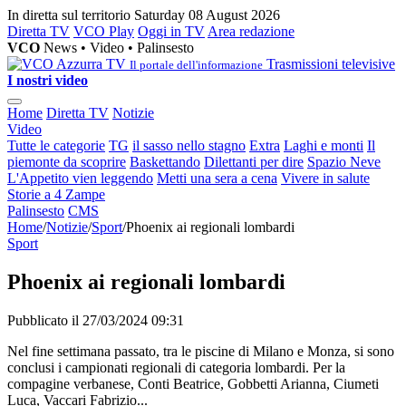
In diretta sul territorio
Saturday 08 August 2026
Diretta TV
VCO Play
Oggi in TV
Area redazione
VCO
News • Video • Palinsesto
Trasmissioni televisive
Il portale dell'informazione
I nostri video
Home
Diretta TV
Notizie
Video
Tutte le categorie
TG
il sasso nello stagno
Extra
Laghi e monti
Il
piemonte da scoprire
Baskettando
Dilettanti per dire
Spazio Neve
L'Appetito vien leggendo
Metti una sera a cena
Vivere in salute
Storie a 4 Zampe
Palinsesto
CMS
Home
/
Notizie
/
Sport
/
Phoenix ai regionali lombardi
Sport
Phoenix ai regionali lombardi
Pubblicato il 27/03/2024 09:31
Nel fine settimana passato, tra le piscine di Milano e Monza, si sono
conclusi i campionati regionali di categoria lombardi. Per la
compagine verbanese, Conti Beatrice, Gobbetti Arianna, Ciumeti
Luca, Vaccari Fabrizio...