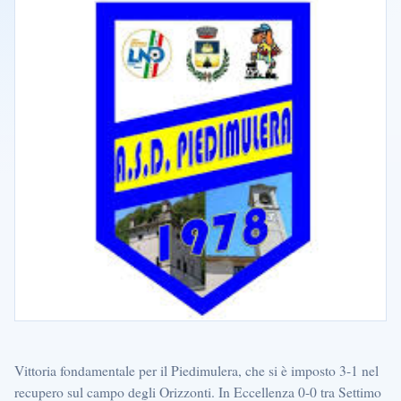
Vittoria fondamentale per il Piedimulera, che si è imposto 3-1 nel
recupero sul campo degli Orizzonti. In Eccellenza 0-0 tra Settimo