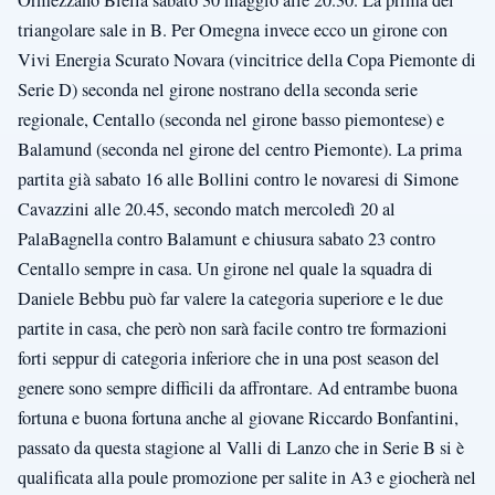
triangolare sale in B. Per Omegna invece ecco un girone con
Vivi Energia Scurato Novara (vincitrice della Copa Piemonte di
Serie D) seconda nel girone nostrano della seconda serie
regionale, Centallo (seconda nel girone basso piemontese) e
Balamund (seconda nel girone del centro Piemonte). La prima
partita già sabato 16 alle Bollini contro le novaresi di Simone
Cavazzini alle 20.45, secondo match mercoledì 20 al
PalaBagnella contro Balamunt e chiusura sabato 23 contro
Centallo sempre in casa. Un girone nel quale la squadra di
Daniele Bebbu può far valere la categoria superiore e le due
partite in casa, che però non sarà facile contro tre formazioni
forti seppur di categoria inferiore che in una post season del
genere sono sempre difficili da affrontare. Ad entrambe buona
fortuna e buona fortuna anche al giovane Riccardo Bonfantini,
passato da questa stagione al Valli di Lanzo che in Serie B si è
qualificata alla poule promozione per salite in A3 e giocherà nel