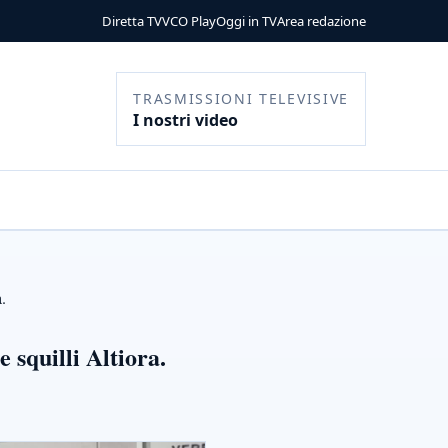
Diretta TV
VCO Play
Oggi in TV
Area redazione
TRASMISSIONI TELEVISIVE
I nostri video
.
squilli Altiora.