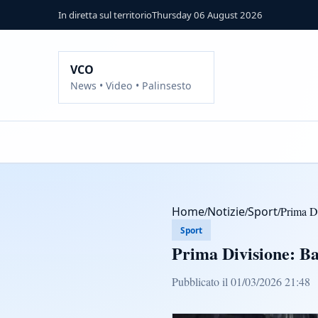
In diretta sul territorio
Thursday 06 August 2026
VCO
News • Video • Palinsesto
Home
/
Notizie
/
Sport
/
Prima Di
Sport
Prima Divisione: Ba
Pubblicato il 01/03/2026 21:48