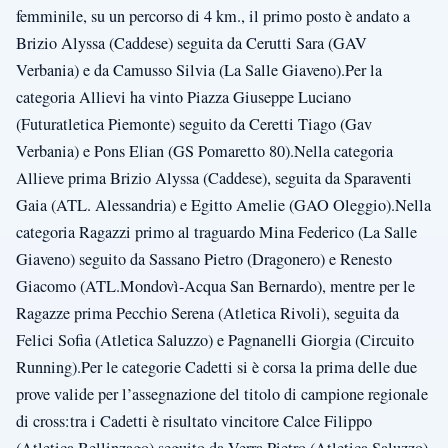
femminile, su un percorso di 4 km., il primo posto è andato a
Brizio Alyssa (Caddese) seguita da Cerutti Sara (GAV
Verbania) e da Camusso Silvia (La Salle Giaveno).Per la
categoria Allievi ha vinto Piazza Giuseppe Luciano
(Futuratletica Piemonte) seguito da Ceretti Tiago (Gav
Verbania) e Pons Elian (GS Pomaretto 80).Nella categoria
Allieve prima Brizio Alyssa (Caddese), seguita da Sparaventi
Gaia (ATL. Alessandria) e Egitto Amelie (GAO Oleggio).Nella
categoria Ragazzi primo al traguardo Mina Federico (La Salle
Giaveno) seguito da Sassano Pietro (Dragonero) e Renesto
Giacomo (ATL.Mondovì-Acqua San Bernardo), mentre per le
Ragazze prima Pecchio Serena (Atletica Rivoli), seguita da
Felici Sofia (Atletica Saluzzo) e Pagnanelli Giorgia (Circuito
Running).Per le categorie Cadetti si è corsa la prima delle due
prove valide per l’assegnazione del titolo di campione regionale
di cross:tra i Cadetti è risultato vincitore Calce Filippo
(Atletica Bellinzago) seguito da Verra Pietro (Atletica Saluzzo)