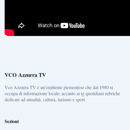
VCO Azzurra TV
Vco Azzurra TV è un'emittente piemontese che dal 1980 si
occupa di informazione locale; accanto ai tg quotidiani rubriche
dedicate ad attualità, cultura, turismo e sport.
Sezioni