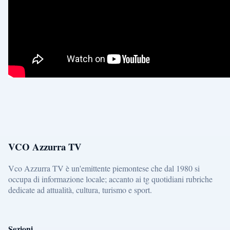
VCO Azzurra TV
Vco Azzurra TV è un'emittente piemontese che dal 1980 si
occupa di informazione locale; accanto ai tg quotidiani rubriche
dedicate ad attualità, cultura, turismo e sport.
Sezioni