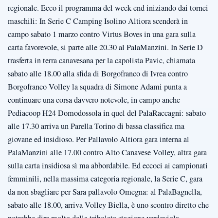
regionale. Ecco il programma del week end iniziando dai tornei
maschili: In Serie C Camping Isolino Altiora scenderà in
campo sabato 1 marzo contro Virtus Boves in una gara sulla
carta favorevole, si parte alle 20.30 al PalaManzini. In Serie D
trasferta in terra canavesana per la capolista Pavic, chiamata
sabato alle 18.00 alla sfida di Borgofranco di Ivrea contro
Borgofranco Volley la squadra di Simone Adami punta a
continuare una corsa davvero notevole, in campo anche
Pediacoop H24 Domodossola in quel del PalaRaccagni: sabato
alle 17.30 arriva un Parella Torino di bassa classifica ma
giovane ed insidioso. Per Pallavolo Altiora gara interna al
PalaManzini alle 17.00 contro Alto Canavese Volley, altra gara
sulla carta insidiosa sì ma abbordabile. Ed eccoci ai campionati
femminili, nella massima categoria regionale, la Serie C, gara
da non sbagliare per Sara pallavolo Omegna: al PalaBagnella,
sabato alle 18.00, arriva Volley Biella, è uno scontro diretto che