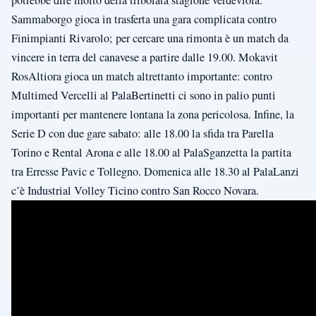
potrebbe dire molto della tribolata stagione verdeviola.
Sammaborgo gioca in trasferta una gara complicata contro
Finimpianti Rivarolo; per cercare una rimonta è un match da
vincere in terra del canavese a partire dalle 19.00. Mokavit
RosAltiora gioca un match altrettanto importante: contro
Multimed Vercelli al PalaBertinetti ci sono in palio punti
importanti per mantenere lontana la zona pericolosa. Infine, la
Serie D con due gare sabato: alle 18.00 la sfida tra Parella
Torino e Rental Arona e alle 18.00 al PalaSganzetta la partita
tra Erresse Pavic e Tollegno. Domenica alle 18.30 al PalaLanzi
c’è Industrial Volley Ticino contro San Rocco Novara.