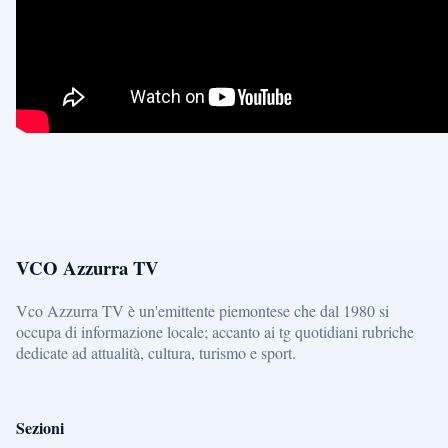
VCO Azzurra TV
Vco Azzurra TV è un'emittente piemontese che dal 1980 si
occupa di informazione locale; accanto ai tg quotidiani rubriche
dedicate ad attualità, cultura, turismo e sport.
Sezioni