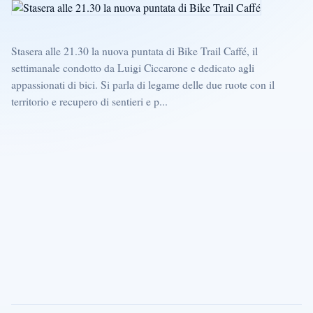
Stasera alle 21.30 la nuova puntata di Bike Trail Caffé, il
settimanale condotto da Luigi Ciccarone e dedicato agli
appassionati di bici. Si parla di legame delle due ruote con il
territorio e recupero di sentieri e p...