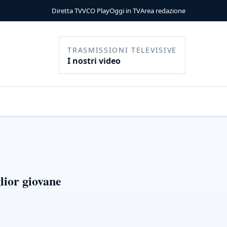
Diretta TV
VCO Play
Oggi in TV
Area redazione
TRASMISSIONI TELEVISIVE
I nostri video
lior giovane