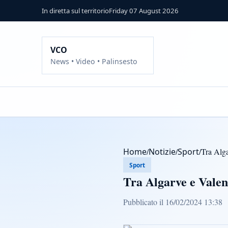
In diretta sul territorio
Friday 07 August 2026
VCO
News • Video • Palinsesto
Home
/
Notizie
/
Sport
/
Tra Alga
Sport
Tra Algarve e Valen
Pubblicato il 16/02/2024 13:38