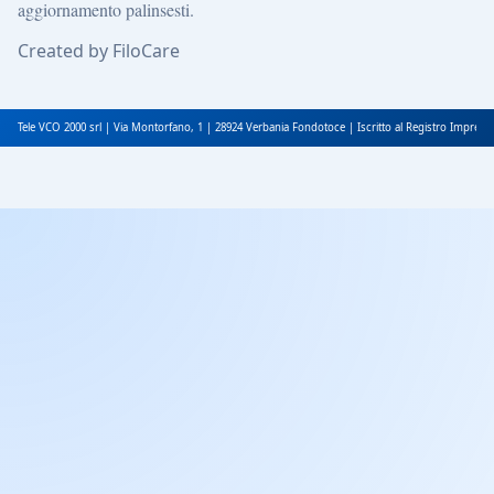
aggiornamento palinsesti.
Created by FiloCare
Tele VCO 2000 srl | Via Montorfano, 1 | 28924 Verbania Fondotoce | Iscritto al Registro Impres