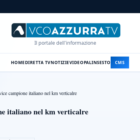
Il portale dell'informazione
HOME
DIRETTA TV
NOTIZIE
VIDEO
PALINSESTO
CMS
ice campione italiano nel km verticalre
e italiano nel km verticalre