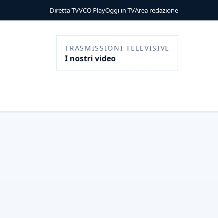
Diretta TV
VCO Play
Oggi in TV
Area redazione
TRASMISSIONI TELEVISIVE
I nostri video