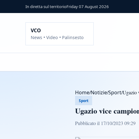
In diretta sul territorio
Friday 07 August 2026
VCO
News • Video • Palinsesto
Home
/
Notizie
/
Sport
/
Ugazio v
Sport
Ugazio vice campion
Pubblicato il 17/10/2023 09:29