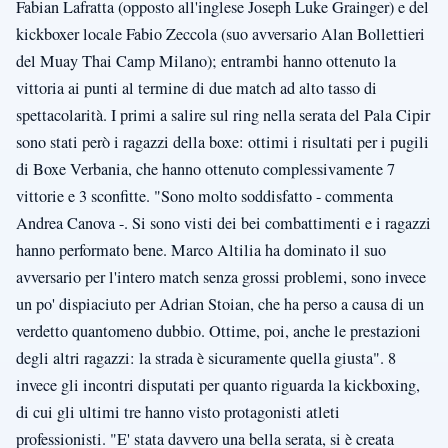
Fabian Lafratta (opposto all'inglese Joseph Luke Grainger) e del
kickboxer locale Fabio Zeccola (suo avversario Alan Bollettieri
del Muay Thai Camp Milano); entrambi hanno ottenuto la
vittoria ai punti al termine di due match ad alto tasso di
spettacolarità. I primi a salire sul ring nella serata del Pala Cipir
sono stati però i ragazzi della boxe: ottimi i risultati per i pugili
di Boxe Verbania, che hanno ottenuto complessivamente 7
vittorie e 3 sconfitte. "Sono molto soddisfatto - commenta
Andrea Canova -. Si sono visti dei bei combattimenti e i ragazzi
hanno performato bene. Marco Altilia ha dominato il suo
avversario per l'intero match senza grossi problemi, sono invece
un po' dispiaciuto per Adrian Stoian, che ha perso a causa di un
verdetto quantomeno dubbio. Ottime, poi, anche le prestazioni
degli altri ragazzi: la strada è sicuramente quella giusta". 8
invece gli incontri disputati per quanto riguarda la kickboxing,
di cui gli ultimi tre hanno visto protagonisti atleti
professionisti. "E' stata davvero una bella serata, si è creata