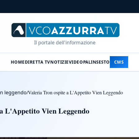
Il portale dell'informazione
HOME
DIRETTA TV
NOTIZIE
VIDEO
PALINSESTO
CMS
ien leggendo
/
Valeria Tron ospite a L'Appetito Vien Leggendo
 a L'Appetito Vien Leggendo