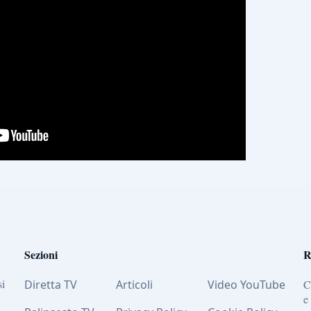
Sezioni
R
si
Diretta TV
Articoli
Video YouTube
C
e