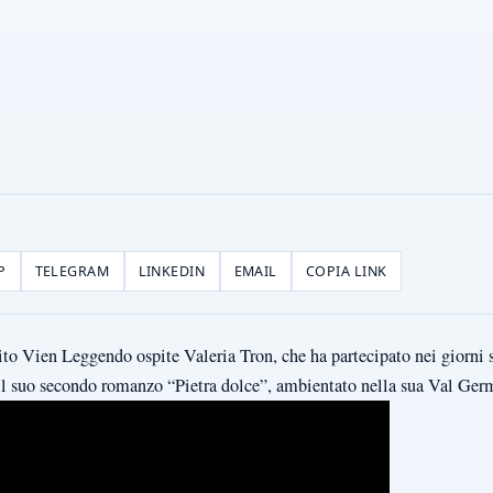
P
TELEGRAM
LINKEDIN
EMAIL
COPIA LINK
o Vien Leggendo ospite Valeria Tron, che ha partecipato nei giorni sco
il suo secondo romanzo “Pietra dolce”, ambientato nella sua Val Ger