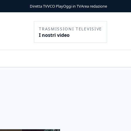
Diretta TV
VCO Play
Oggi in TV
Area redazione
TRASMISSIONI TELEVISIVE
I nostri video