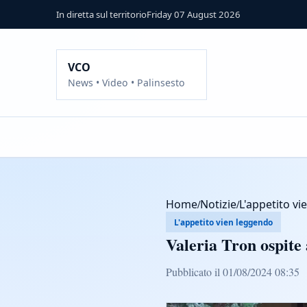
In diretta sul territorio
Friday 07 August 2026
VCO
News • Video • Palinsesto
Home
/
Notizie
/
L'appetito v
L'appetito vien leggendo
Valeria Tron ospite
Pubblicato il 01/08/2024 08:35