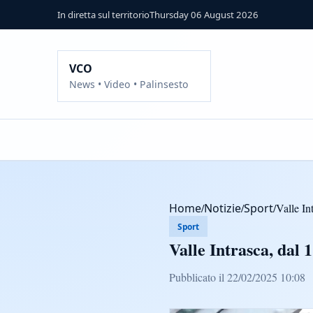
In diretta sul territorio
Thursday 06 August 2026
VCO
News • Video • Palinsesto
Home
/
Notizie
/
Sport
/
Valle In
Sport
Valle Intrasca, dal 1
Pubblicato il 22/02/2025 10:08