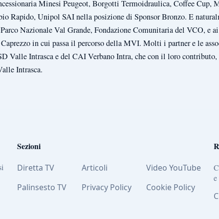
essionaria Minesi Peugeot, Borgotti Termoidraulica, Coffee Cup, 
 Rapido, Unipol SAI nella posizione di Sponsor Bronzo. E naturalm
ia, Parco Nazionale Val Grande, Fondazione Comunitaria del VCO, e a
aprezzo in cui passa il percorso della MVI. Molti i partner e le assoc
D Valle Intrasca e del CAI Verbano Intra, che con il loro contributo, 
alle Intrasca.
Sezioni
R
si
Diretta TV
Articoli
Video YouTube
C
e
Palinsesto TV
Privacy Policy
Cookie Policy
C