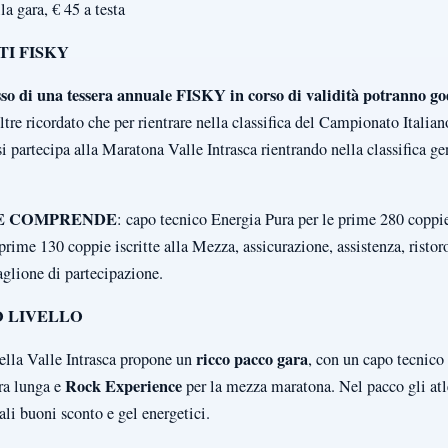
la gara, € 45 a testa
TI FISKY
sso di una tessera annuale FISKY in corso di validità potranno go
oltre ricordato che per rientrare nella classifica del Campionato Italia
si partecipa alla Maratona Valle Intrasca rientrando nella classifica ge
NE COMPRENDE
: capo tecnico Energia Pura per le prime 280 coppie
rime 130 coppie iscritte alla Mezza, assicurazione, assistenza, ristoro
aglione di partecipazione.
O LIVELLO
ricco pacco gara
lla Valle Intrasca propone un
, con un capo tecnico
Rock Experience
ara lunga e
per la mezza maratona. Nel pacco gli atle
uali buoni sconto e gel energetici.