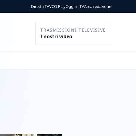
Diretta TV
VCO Play
Oggi in TV
Area redazione
TRASMISSIONI TELEVISIVE
I nostri video