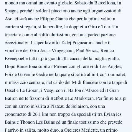
mondo ma ormai un evento globale. Sabato da Barcellona, in
Spagna perché i soldoni piacciono anche agli organizzatori di
Aso, ci sarà anche Filippo Ganna che per la prima volta in
carriera si regala, si fa per dire, la doppietta Giro e Tour. Un
tracciato come al solito durissimo, con una partecipazione
eccezionale: il super favorito Tadej Pogacar ma anche il
vincitore del Giro Jonas Vingegaard, Paul Seixas, Remco
Evenepoel e tutti i più grandi alla caccia della maglia gialla.
Dopo Barcellona subito i Pirenei con gli arrivi di Les Angles,
Foix e Gavernie Gedre nella quale si salirà al mitico Tourmalet,
il massiccio centrale, nel caldo del Midì francese con le tappe di
Ussel e Le Lioran, i Vosgi con il Ballon d’Alsace ed il Gran
Ballon nelle frazioni di Belfort e Le Markstein. Per finire le alpi
con un arrivo in salita a Plateau de Solaison, con una
cronometro di 26.1 km non troppo da specialisti tra Evian les
Bains e Thonon Les Bains ed un finale tostissimo che prevede
l’arrivo in salita, molto duro, a Orcieres Merlette, un primo