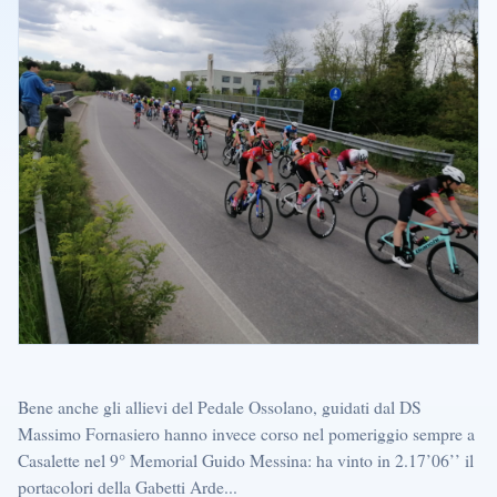
Bene anche gli allievi del Pedale Ossolano, guidati dal DS
Massimo Fornasiero hanno invece corso nel pomeriggio sempre a
Casalette nel 9° Memorial Guido Messina: ha vinto in 2.17’06’’ il
portacolori della Gabetti Arde...