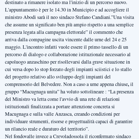
destinato a rimanere isolato ma l'inizio di un percorso nuovo.
L'appuntamento è per le 14.30 in Municipio e ad accogliere il
ministro Abodi sarà il neo sindaco Stefano Candiani.”Una visita
che assume un significato ben più ampio rispetto a una semplice
presenza legata alla campagna elettorale” il commento che
arriva dalla compagine uscita vincente dalle urne del 24 e 25
maggio. L'incontro infatti vuole essere il primo tassello di un
percorso di dialogo e collaborazione istituzionale necessario al
capoluogo anzaschino per risollevarsi dalla grave situazione in
cui versa dopo lo stop forzato degli impianti sciistici e lo stallo
del progetto relativo allo sviluppo degli impianti del
,
comprensorio del Belvedere. Non
a caso a urne appena chiuse
il
gruppo “Macugnaga unita” ha voluto sottolineare : “La presenza
del Ministro va letta come l'avvio di una rete di relazioni
istituzionali finalizzata a portare attenzione concreta si
Macugnaga e sulla valle Anzasca, creando condizioni per
individuare strumenti, risorse e progettualità capaci di garantire
un rilancio reale e duraturo del territorio”.
Nel fondovalle invece a Crevoladossola il riconfermato sindaco