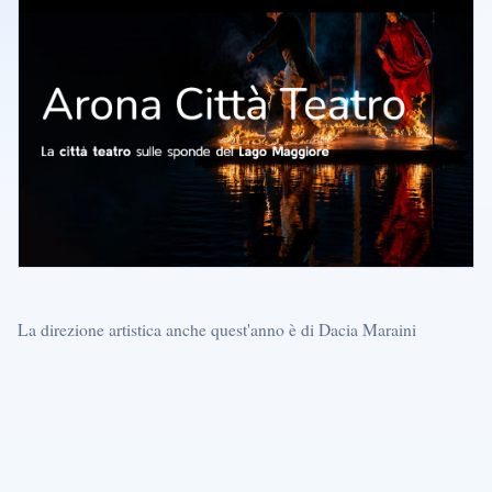
La direzione artistica anche quest'anno è di Dacia Maraini