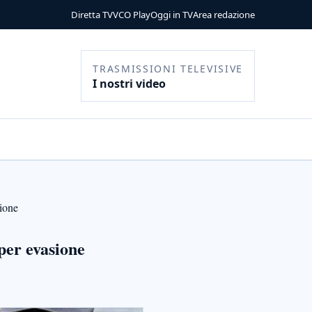
Diretta TV
VCO Play
Oggi in TV
Area redazione
TRASMISSIONI TELEVISIVE
I nostri video
sione
 per evasione