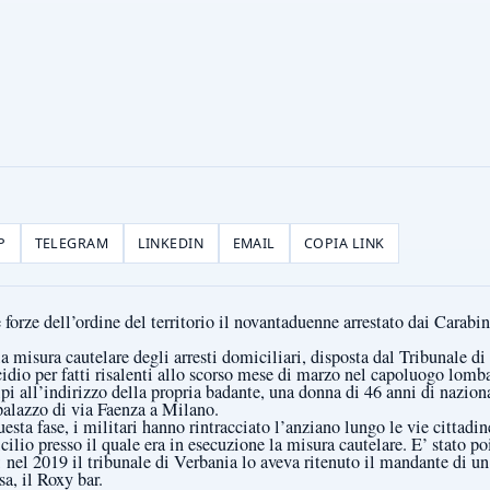
P
TELEGRAM
LINKEDIN
EMAIL
COPIA LINK
forze dell’ordine del territorio il novantaduenne arrestato dai Carabini
a misura cautelare degli arresti domiciliari, disposta dal Tribunale d
icidio per fatti risalenti allo scorso mese di marzo nel capoluogo lomb
lpi all’indirizzo della propria badante, una donna di 46 anni di nazion
palazzo di via Faenza a Milano.
sta fase, i militari hanno rintracciato l’anziano lungo le vie cittadine
ilio presso il quale era in esecuzione la misura cautelare. E’ stato p
nel 2019 il tribunale di Verbania lo aveva ritenuto il mandante di u
sa, il Roxy bar.