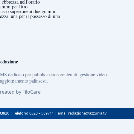
i ebbrezza nell’orario
ammi per litro.
tasso superiore ai due grammi
ezza, una per il possesso di una
edazione
MS dedicato per pubblicazione contenuti, gestione video
 aggiornamento palinsesti.
reated by FiloCare
133820 | Telefono 0323 – 589711 | email redazione@azzurra.tv