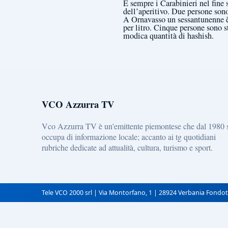
E sempre i Carabinieri nel fine 
dell’aperitivo. Due persone son
A Ornavasso un sessantunenne è
per litro. Cinque persone sono s
modica quantità di hashish.
VCO Azzurra TV
Vco Azzurra TV è un'emittente piemontese che dal 1980 
occupa di informazione locale; accanto ai tg quotidiani
rubriche dedicate ad attualità, cultura, turismo e sport.
Tele VCO 2000 srl | Via Montorfano, 1 | 28924 Verbania Fondot