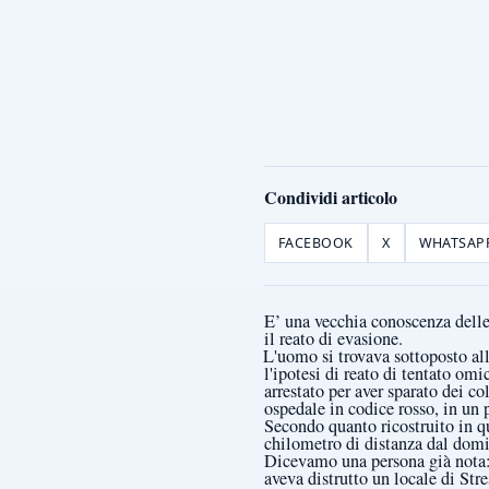
Condividi articolo
FACEBOOK
X
WHATSAP
E’ una vecchia conoscenza delle 
il reato di evasione.
L'uomo si trovava sottoposto all
l'ipotesi di reato di tentato om
arrestato per aver sparato dei co
ospedale in codice rosso, in un 
Secondo quanto ricostruito in que
chilometro di distanza dal domic
Dicevamo una persona già nota: 
aveva distrutto un locale di Stre