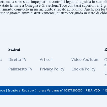
settimana sono stati impegnati in controlli legati alla guida in stato d
o state fermate a Omegna e Gravellona Toce con tassi superiori ai 2 gr
 rimasto coinvolto in un incidente stradale autonomo. Anche per lui 
tate segnalate amministrativamente, quattro per guida in stato di ebbr
Sezioni
R
si
Diretta TV
Articoli
Video YouTube
C
e
Palinsesto TV
Privacy Policy
Cookie Policy
C
oce | Iscritto al Registro Imprese Verbania n° 00877200030 | R.E.A. VCO n° 