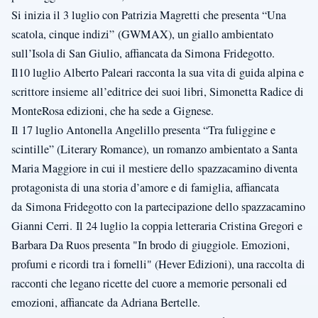
Si inizia il 3 luglio con Patrizia Magretti che presenta “Una
scatola, cinque indizi”
(GWMAX), un giallo ambientato
sull’Isola di San Giulio, affiancata da Simona
Fridegotto.
Il10 luglio Alberto Paleari racconta la sua vita di guida alpina e
scrittore insieme
all’editrice dei suoi libri, Simonetta Radice di
MonteRosa edizioni, che ha sede a
Gignese.
Il 17 luglio Antonella Angelillo presenta “Tra fuliggine e
scintille” (Literary Romance),
un romanzo ambientato a Santa
Maria Maggiore in cui il mestiere dello
spazzacamino diventa
protagonista di una storia d’amore e di famiglia, affiancata
da
Simona Fridegotto con la partecipazione dello spazzacamino
Gianni Cerri.
Il 24 luglio la coppia letteraria Cristina Gregori e
Barbara Da Ruos presenta "In brodo
di giuggiole. Emozioni,
profumi e ricordi tra i fornelli" (Hever Edizioni), una raccolta
di
racconti che legano ricette del cuore a memorie personali ed
emozioni, affiancate
da Adriana Bertelle.