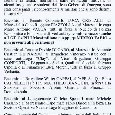
Durante la serata, intervallata dalle esibizioni musicali, di
alcuni insegnanti e studenti del liceo Gobetti di Omegna, sono
stati consegnati i riconoscimenti ai militari che si sono distinti
in servizio.
Encomio al Tenente Colonnello LUCA CRISTALLI, al
Maresciallo Capo Ruggiero PIAZZOLLA e al Maresciallo capo
Mario Antonio VACCA, tutti in forza al Nucleo di Polizia
(encomio concesso anche
Economica e Finanziaria di Verbania
a LGT Cs PILI Massimiliano e App. qs MIRINO FABIO –
non presenti alla cerimonia)
Encomio al Tenente
Davide DI CARO, al Maresciallo Aiutante
Cristian DE NARDO, al Brigadiere Vincenzo Vitale con il
cane antidroga “Clay”, al Vice Brigadiere Giuseppe
CONFORTI, all’Appuntato Scelto Qualifica Speciale Silvano
Cipolla e al Finanziere Luca Moreni, tutti in forza al Gruppo
Verbania.
Encomio
al Brigadiere Walter CAPPAI, all’APP. Sc. Qs. Fabio
CAPPELLETTI e Fin. MATTHIEU BIANQUIN, in forza alla
Stazione di Soccorso Alpino Guardia di Finanza di
Domodossola
Encomio al Luogotenente Cariche Speciali mare Michele
Cassano e al Maresciallo Capo mare Fabio Dascola, in forza alla
Sezione Operativa Navale Lago Maggiore di Cannobio.
Compiacimento del Comandante Interregionale dell’Italia Nord