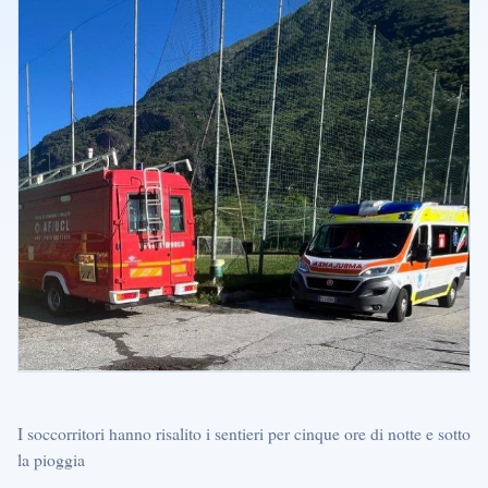
I soccorritori hanno risalito i sentieri per cinque ore di notte e sotto
la pioggia