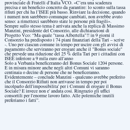
provinciale di Fratelli d’Italia VCO. «C’era una scadenza
precisa e un beneficio concreto da garantire: lo sconto sulla tassa
rifiuti per chi ha l’ISEE più basso. Rinviare la decisione, quando
i numeri non sarebbero comunque cambiati, non avrebbe avuto
senso: a rimetterci sarebbero state le persone più fragili».
Sempre sullo stesso tema è arrivata anche la replica di Massimo
Manzini, presidente del Consorzio, alle dichiarazioni di
Progetto Vco: “Ma quale "tassa Albertella"!! in 9 giorni il
Consorzio ha predisposto i 74 piani finanziari della Tari – scrive
-. Uno per ciascun comune in tempo per uscire con gli avvisi di
pagamento che serviranno per erogare anche il "Bonus sociale"
che prevede una riduzione del 25 % della Tari per i cittadini con
ISEE inferiore a 9 mila euro all'anno
Solo a Verbania beneficeranno del Bonus Sociale 1204 persone.
E in misura minore anche negli altri Comuni vi saranno
centinaia o decine di persone che ne beneficeranno.
Evidentemente – conclude Manzini - qualcuno avrebbe preferito
che il Consorzio Rifiuti non arrivasse in tempo per poi
incolparlo dell'impossibilita' per i Comuni di erogare il Bonus
Sociale? E invece non e' andata cosi. Ringrazio gli uffici
consortili per l'enorme lavoro fatto. Alle polemiche inutili
preferiamo i fatti”.