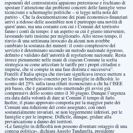
esponenti del centrosinistra appaiono pretestuose e rischiano di
spostare l’attenzione dai problemi concreti delle famiglie verso
tecnicismi e schermaglie politiche – si legge nella nota del
partito -. Che la documentazione dei piani economico-finanziari
arrivi a ridosso delle assemblee non è purtroppo una novità di
quest’anno, ma una costante con cui i Comuni del territorio
fanno i conti da tempo: è un aspetto su cui è giusto intervenire,
lavorando tutti insieme per migliorarlo. Allo stesso tempo, il
rinvio di una settimana invocato da alcuni non avrebbe
cambiato la sostanza dei numeri: il costo complessivo del
servizio è determinato secondo un metodo nazionale rigoroso,
definito e validato dall’autorità di regolazione nazionale. Resta
invece pienamente nelle mani di ciascun Comune la scelta
strategica su come articolare le tariffe per i propri cittadini e
imprese, che si compie in una fase distinta e successiva”.
Fratelli d’Italia spiega che rinviare significava invece mettere a
rischio un beneficio concreto per le famiglie in difficoltà: lo
sconto del 25% sulla tassa rifiuti riconosciuto a chi ha l’ISEE
più basso, che è garantito solo emettendo gli avvisi già
comprensivi dello sconto entro il 30 giugno. Dunque l’urgenza
era data dalla volontà di dare ai Comuni il tempo di farlo.
Inoltre, il piano approvato comporta per la maggior parte dei
Comuni una riduzione del costo assegnato, con oneri
sostanzialmente invariati, se non leggermente inferiori, per le
famiglie e per le imprese. Difficile, dunque, gridare alla
prevaricazione a danno dei territori.
«Le famiglie in difficoltà non possono diventare ostaggio di una
contesa politica», dichiara Angelo Tandurella, presidente